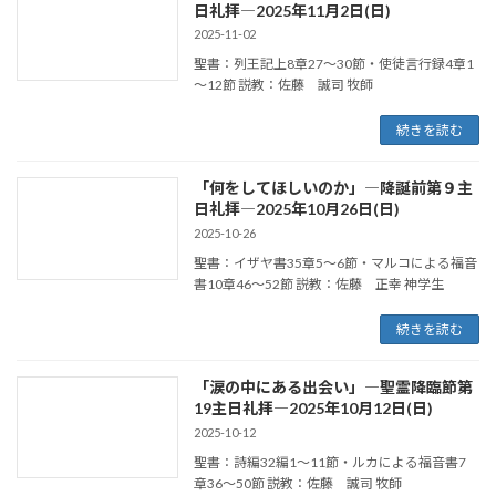
日礼拝―2025年11月2日(日)
2025-11-02
聖書：列王記上8章27～30節・使徒言行録4章1
～12節 説教：佐藤 誠司 牧師
続きを読む
「何をしてほしいのか」―降誕前第９主
日礼拝―2025年10月26日(日)
2025-10-26
聖書：イザヤ書35章5～6節・マルコによる福音
書10章46～52節 説教：佐藤 正幸 神学生
続きを読む
「涙の中にある出会い」―聖霊降臨節第
19主日礼拝―2025年10月12日(日)
2025-10-12
聖書：詩編32編1～11節・ルカによる福音書7
章36～50節 説教：佐藤 誠司 牧師