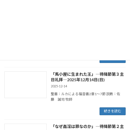
続きを読む
「神は約束を守られる」―待降節第４主
日礼拝―2025年12月21日(日)
2025-12-21
聖書：イザヤ書9章1～6節・ルカによる福音書2
章8～20節 説教：佐藤 誠司 牧師
続きを読む
「馬小屋に生まれた王」―待降節第３主
日礼拝―2025年12月14日(日)
2025-12-14
聖書：ルカによる福音書2章1～7節 説教：佐
藤 誠司 牧師
続きを読む
「なぜ姦淫は罪なのか」―待降節第２主