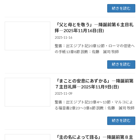
続きを読む
「父と母とを敬う」―降誕前第６主日礼
拝―2025年11月16日(日)
2025-11-16
聖書：出エジプト記20章12節・ローマの信徒へ
の手紙13章8節 説教：佐藤 誠司 牧師
続きを読む
「まことの安息にあずかる」―降誕前第
７主日礼拝―2025年11月9日(日)
2025-11-09
聖書：出エジプト記23章4～13節・マルコによ
る福音書2章23～3章6節 説教：佐藤 誠司 牧師
続きを読む
「主の名によって語る」―降誕前第８主