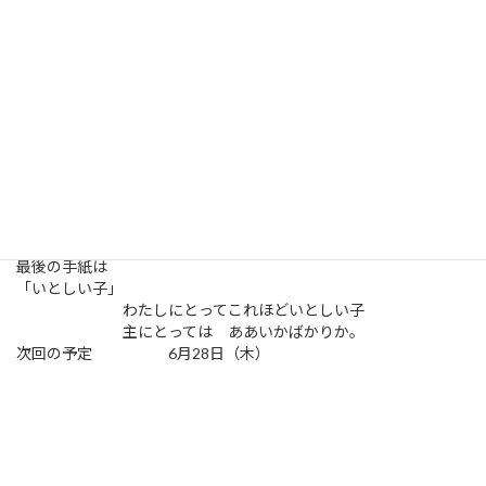
読書本としてある宣教師の手紙をまとめたものの一つを紹介しま
した。
1901年、奴隷として売られる子どもたちの存在を知り、子らの奴
隷施設を作り始め、
そこへ手伝ってくれる人たちとの間にドナヴァー・フェローシッ
プが生まれ、50年の間そこの母親であった人のいろいろなひとに
送る手紙です。
やみを照らすともしび エミー・カーマイケル (棚瀬多喜雄 訳)
最後の手紙は
「いとしい子」
わたしにとってこれほどいとしい子
主にとっては ああいかばかりか。
次回の予定 6月28日（木）