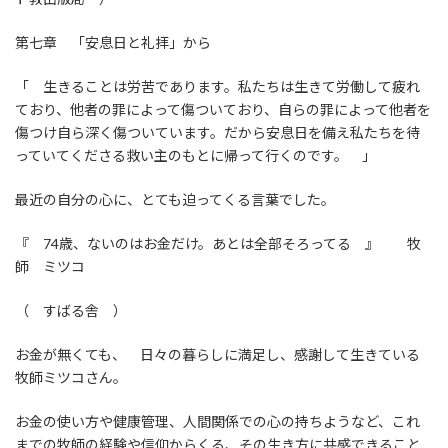
第七章 「安息日と礼拝」から
「 生きることは労苦であります。私たちは生きて労働して疲れ
ており、他者の罪によって傷ついており、自らの罪によって他者を
傷つけ自ら深く傷ついています。だから安息日を備え私たちを待
っていてくださる救い主のもとに帰って行くのです。 」
最近の自分の心に、とても迫ってくる言葉でした。
『 74歳、ないのはお金だけ。あとは全部そろってる 』 牧
師 ミツコ
（ すばる舎 ）
お金が無くても、 日々の暮らしに満足し、感謝して生きている
牧師ミツコさん。
お金の使い方や健康管理、人間関係での心の持ちようなど、これ
までの牧師の経験や信仰からくる、その生き方に共感できること