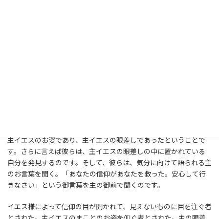
る。その真実、目に見えない真実を汲み上げるのです。
さあ、ここでもう一度、マルコ福音書が語る盲人の癒しの物語に
戻っていきたいと思います。
「そこで、イエスがもう一度、両手をその目に当てられると、よく
見えてきて癒され、何でもはっきり見えるようになった。」
何がはっきり見えるようになったのでしょうか。福音書には盲人
の癒しの物語が多いと申し上げました。それぞれに独自に主張が
あります。しかし、それらすべてに共通することが、一つだけ、あ
る。それは、彼らの目が開かれた時、彼らが等しく見たものは、
主イエスのお姿であり、主イエスの眼差しであったということで
す。さらに言えば彼らは、主イエスの眼差しの中に置かれている
自分を発見するのです。そして、彼らは、気分に向けて語られる主
のお言葉を聞く。「あなたの信仰があなたを救った。安心して行
きなさい」という御言葉を主の御前で聞くのです。
イエス様によって信仰の目が開かれて、見えないものに目を注ぐ者
とされた。主イエスのまことのお姿を仰ぐ者とされた。主の眼差