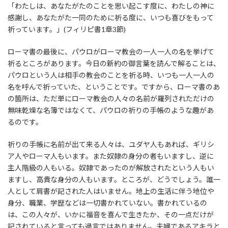
「わたしは、あなたがたのことを思い起こす度に、わたしの神に
感謝し、あなたがた一同のために祈る度に、いつも喜びをもって
祈っています。」(フィリピ書1章3節)
ローマ書の最後に、パウロがローマ教会の一人一人の名を挙げて
祈るところがあります。今日の新約の御言葉を読んで解ることは、
パウロという人は相手の教会のことを祈る時、いつも一人一人の
名を呼んで祈っていた、ということです。ですから、ローマ書のあ
の箇所は、ただ単にローマ教会の人々の名前が羅列されただけの
無味乾燥な名簿ではなくて、パウロの祈りの手帳のような趣があ
るのです。
祈りの手帳に名前が出て来る人々は、ユダヤ人もあれば、ギリシ
ア人やローマ人もいます。また奴隷の身分の者もいますし、逆に
主人階級の人もいる。奴隷であったのが解放されたという人もい
ますし、高貴な身分の人もいます。ところが、どうでしょう。誰一
人として肩書が記された人はいません。地上の生活に伴う地位や
身分、職業、学歴などは一切書かれていない。書かれているの
は、この人々が、いかに福音を喜んで生きたか、その一点だけが
記されていると言っても過言ではありません。夫婦であるアキラと