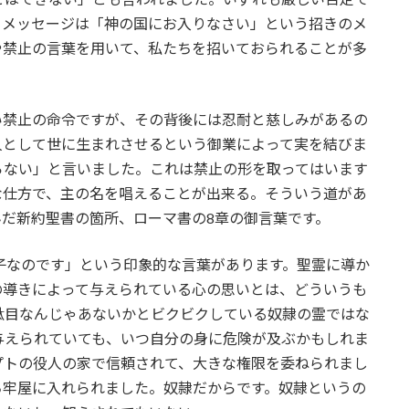
るメッセージは「神の国にお入りなさい」という招きのメ
や禁止の言葉を用いて、私たちを招いておられることが多
い禁止の命令ですが、その背後には忍耐と慈しみがあるの
人として世に生まれさせるという御業によって実を結びま
らない」と言いました。これは禁止の形を取ってはいます
な仕方で、主の名を唱えることが出来る。そういう道があ
だ新約聖書の箇所、ローマ書の8章の御言葉です。
子なのです」という印象的な言葉があります。聖霊に導か
の導きによって与えられている心の思いとは、どういうも
駄目なんじゃあないかとビクビクしている奴隷の霊ではな
与えられていても、いつ自分の身に危険が及ぶかもしれま
プトの役人の家で信頼されて、大きな権限を委ねられまし
ち牢屋に入れられました。奴隷だからです。奴隷というの