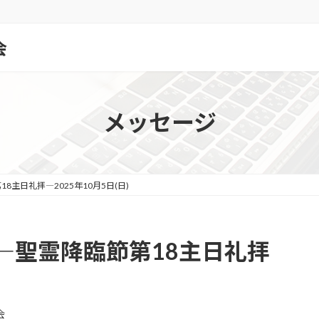
会
メッセージ
主日礼拝―2025年10月5日(日)
―聖霊降臨節第18主日礼拝
会