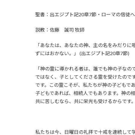
終
更
聖書：出エジプト記20章7節・ローマの信徒への
新
日
時
説教：佐藤 誠司 牧師
:
「あなたは、あなたの神、主の名をみだりに
ずにはおかない。」 (出エジプト記20章7節)
「神の霊に導かれる者は、誰でも神の子なの
ではなく、子としてくださる霊を受けたので
です。この霊こそが、私たちが神の子どもで
子どもであれば、相続人でもあります。神の
共に苦しむなら、共に栄光も受けるからです。」
私たちは今、日曜日の礼拝で十戒を連続して