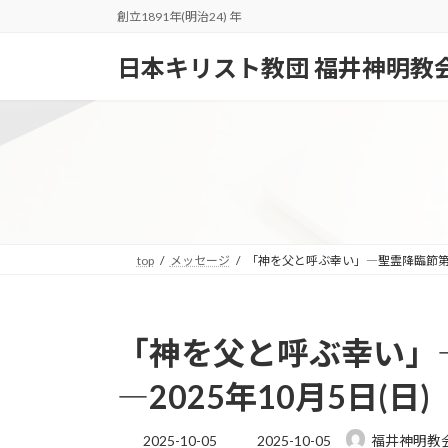
コ
ナ
創立1891年(明治24) 年
ン
ビ
テ
ゲ
日本キリスト教団 福井神明教
ン
ー
ツ
シ
へ
ョ
ス
ン
キ
に
ッ
移
プ
動
top
メッセージ
「神を父と呼ぶ幸い」―聖霊降臨節第18
「神を父と呼ぶ幸い」
―2025年10月5日(日)
最
2025-10-05
2025-10-05
福井神明教