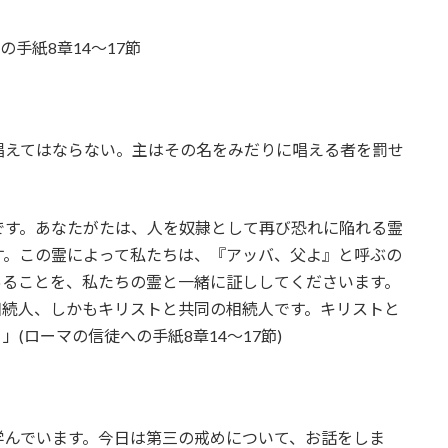
手紙8章14～17節
唱えてはならない。主はその名をみだりに唱える者を罰せ
です。あなたがたは、人を奴隷として再び恐れに陥れる霊
す。この霊によって私たちは、『アッバ、父よ』と呼ぶの
あることを、私たちの霊と一緒に証ししてくださいます。
相続人、しかもキリストと共同の相続人です。キリストと
(ローマの信徒への手紙8章14～17節)
学んでいます。今日は第三の戒めについて、お話をしま