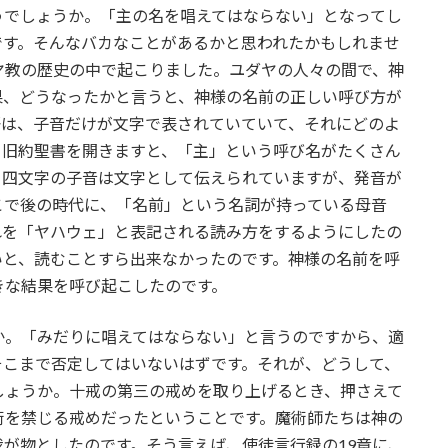
うでしょうか。「主の名を唱えてはならない」となってし
です。そんなバカなことがあるかと思われたかもしれませ
ヤ教の歴史の中で起こりました。ユダヤの人々の間で、神
果、どうなったかと言うと、神様の名前の正しい呼び方が
語は、子音だけが文字で表されていていて、それにどのよ
。旧約聖書を開きますと、「主」という呼び名がたくさん
、四文字の子音は文字として伝えられていますが、発音が
こで後の時代に、「名前」という名詞が持っている母音
れを「ヤハウェ」と表記される読み方をするようにしたの
いと、読むことすら出来なかったのです。神様の名前を呼
きな結果を呼び起こしたのです。
か。「みだりに唱えてはならない」と言うのですから、適
そこまで否定してはいないはずです。それが、どうして、
しょうか。十戒の第三の戒めを取り上げるとき、押さえて
術を禁じる戒めだったということです。魔術師たちは神の
が物としたのです。そう言えば、使徒言行録の19章に、