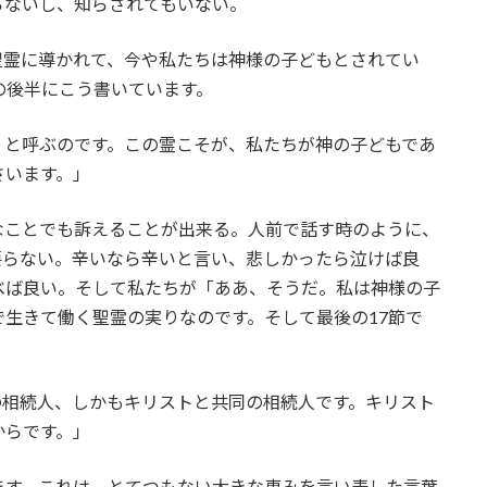
らないし、知らされてもいない。
聖霊に導かれて、今や私たちは神様の子どもとされてい
の後半にこう書いています。
』と呼ぶのです。この霊こそが、私たちが神の子どもであ
さいます。」
なことでも訴えることが出来る。人前で話す時のように、
要らない。辛いなら辛いと言い、悲しかったら泣けば良
べば良い。そして私たちが「ああ、そうだ。私は神様の子
生きて働く聖霊の実りなのです。そして最後の17節で
の相続人、しかもキリストと共同の相続人です。キリスト
からです。」
ます。これは、とてつもない大きな恵みを言い表した言葉