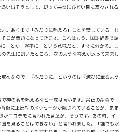
を追い出そうとして、却って悪霊にひどい目に遭わされる
ない。あくまで「みだりに唱える」ことを禁じている。じ
。そこが問題になってきます。これはもう、国語辞書で調
手に」とか「軽率に」という意味だと、すぐに分かる。し
約の先生に訊いたところ、次のような答えが返って来まし
た戒めなので、『みだりに』というのは『滅びに至るよう
方で神の名を唱えるなと十戒は言います。禁止の命令で
の背後に正反対のメッセージが隠されていることが、まま
様がニコデモに言われた言葉が、そうです。あの時、イ
の国を見ることはできない」と言われました。「誰でも水
とはできない」とも言われました。いずれも厳しい否定で