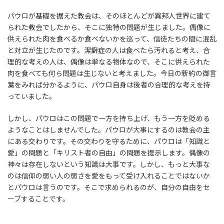
パウロが基礎を据えた教会は、そのほとんどが異邦人世界に建て
られた教会でしたから、そこに独特の問題が生じました。偶像に
供えられた肉を食べるか食べないかを巡って、信徒たちの間に混乱
と対立が生じたのです。潔癖症の人は食べたら汚れると考え、合
理的な考えの人は、偶像は単なる物体なので、そこに供えられた
肉を食べても何ら問題は生じないと考えました。今日の新約の御言
葉をみれば分かるように、パウロ自身は後者の合理的な考えを持
っていました。
しかし、パウロはこの問題で一方を持ち上げ、もう一方を貶める
ようなことはしませんでした。パウロが大事にするのは教会の主
にある交わりです。その交わりを守るために、パウロは「知識と
愛」の問題と「キリスト者の自由」の問題を提示します。偶像の
神々は存在しないという知識は大事です。しかし、もっと大事な
のは信仰の弱い人の弱さを愛をもって受け入れることではないか
とパウロは言うのです。そこで求められるのが、自分の自由をセ
ーブすることです。