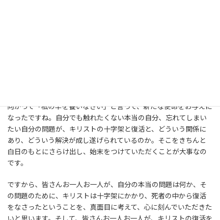
私たち人間は、自分のとんでもない失敗や醜い失態を、忘れてし
まおうとする性質があります。人に触れてもらいたくないし、自分
でも触れたくない。忘れてしまうと、確かに楽なのです。しかし、
その問題が本当の意味で解決されないと、本当の生き方が出来な
くなる。建前の生き方しか出来なくなってしまう。主イエスはペト
ロに、本当の生き方を取り戻させるために、あの出来事に触れら
れたのです。そして、ペトロの、そうした罪が、すべて赦され、完
全に贖われていることを、お示しになりました。そしてペトロに
向かって「私の羊を養いなさい」と言って、新たな使命をお与えに
なったですね。自分でも触れたくない本当の自分、忘れてしまい
たい自分の問題が、キリストの十字架と復活と、どういう関係に
あり、どういう解決が成し遂げられているのか。そこをきちんと
白日のもとにさらけ出し、始末をつけていただくことが大事なの
です。
ですから、皆さんお一人お一人が、自分の本当の問題は何か、そ
の問題のために、キリストは十字架にかかり、死者の中から復活
をなさったということを、真面目に考えて、心に刻んでいただきた
いと思います。そして、皆さんお一人お一人が、キリストの復活を