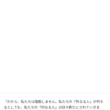
た。「せんかた尽きた」というのは、望みが全く無くなったとい
うことです。望みが無くなった時にも望みを失わないというの
は、理屈で言えば矛盾なのです。しかし、福音の真理というの
は、非常にしばしば、矛盾の中にある。「せんかた尽きる」とい
うのは、私たちの努力も能力も創意工夫も、あるいは人の助け
も、もう何もかもダメだ。もう終わりだということです。そうい
う場面で私たちは神様を仰ぎ見、祈ることが出来る。御言葉によ
って立つことが出来る。私たちは、世の人たちが持っていない、一
つの望みを持っている。せんかた尽きた、その時にも「安心しな
さい。わたしだ。恐れることはない」と声をかけてくださるお方
を知っているではないですか。
私たちも、やがて、礼拝に出て来ることが困難になった時に、礼
拝するということが、どんなに大きな恵みであるかということを
思い知らされます。しかし、体が健康なうちは、そうは感じな
い。だんだんそれが困難になって、礼拝に出ることが戦いになって
きた時に、それが大きな恵みだということを改めて知らされる。
「だから、私たちは落胆しません。私たちの『外なる人』が朽ち
るとしても、私たちの『内なる人』は日々新たにされていきま