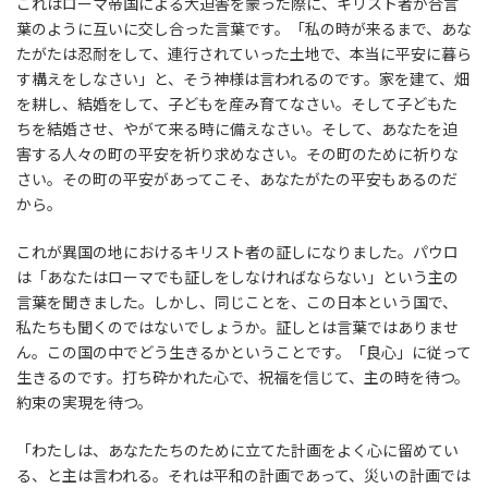
これはローマ帝国による大迫害を蒙った際に、キリスト者が合言
葉のように互いに交し合った言葉です。「私の時が来るまで、あな
たがたは忍耐をして、連行されていった土地で、本当に平安に暮ら
す構えをしなさい」と、そう神様は言われるのです。家を建て、畑
を耕し、結婚をして、子どもを産み育てなさい。そして子どもた
ちを結婚させ、やがて来る時に備えなさい。そして、あなたを迫
害する人々の町の平安を祈り求めなさい。その町のために祈りな
さい。その町の平安があってこそ、あなたがたの平安もあるのだ
から。
これが異国の地におけるキリスト者の証しになりました。パウロ
は「あなたはローマでも証しをしなければならない」という主の
言葉を聞きました。しかし、同じことを、この日本という国で、
私たちも聞くのではないでしょうか。証しとは言葉ではありませ
ん。この国の中でどう生きるかということです。「良心」に従って
生きるのです。打ち砕かれた心で、祝福を信じて、主の時を待つ。
約束の実現を待つ。
「わたしは、あなたたちのために立てた計画をよく心に留めてい
る、と主は言われる。それは平和の計画であって、災いの計画では