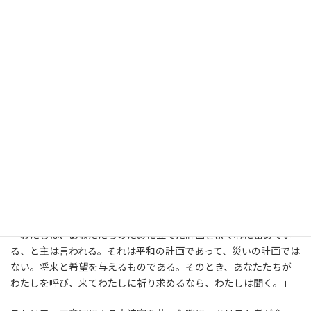
パウロはこれを聞いて、どう思ったことでしょうか？ ガックリ
きたでしょうか。そうではないと私は思います。パウロは、囚われ
の身のまま、証しを語るということに、主の御心を見いだしたの
ではないかと思います。ああ、私に与えられていた務めは、こう
いうことであったかと、パウロは思ったに違いありません。なぜ
そう思うことが出来たのでしょうか？
今日は、使徒言行録の言葉に併せて旧約のエレミヤ書の言葉を読
みました。これは国が滅ぼされて、異国の地に人々が連行されて
行く。その絶望のどん底でエレミヤが語った言葉です。そして、こ
れはパウロを初めとするキリスト者たちが、裁きを受けるために
連行され、奴隷に売り飛ばされ、死の恐怖にさらされた時に、口
にした御言葉です。
「わたしは、あなたたちのために立てた計画をよく心に留めてい
る、と主は言われる。それは平和の計画であって、災いの計画では
ない。将来と希望を与えるものである。そのとき、あなたたちが
わたしを呼び、来てわたしに祈り求めるなら、わたしは聞く。」