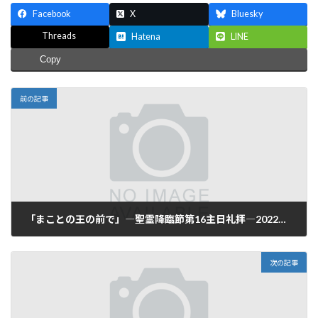
Facebook
X
Bluesky
Threads
Hatena
LINE
Copy
前の記事
「まことの王の前で」―聖霊降臨節第16主日礼拝―2022年9月18日(日)
2022-09-18
次の記事