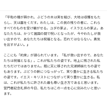
す。今日はヨハネ福音書に併せて、旧約のゼカリヤ書の御言葉を読
みました。
「平和の種が蒔かれ、ぶどうの木は実を結び、大地は収穫をもた
らし、天は露をくだす。わたしは、この民の残りの者に、これら
すべてのものを受け継がせる。ユダの家よ、イスラエルの家よ。あ
なたたちは、かつて諸国の間で呪いとなったが、今やわたしが救
い出すので、あなたたちは祝福となる。恐れてはならない。勇気
を出すがよい
。」
ここにも「約束」が語られています。「私が救い出すので、あなた
たちは祝福となる」。これが私たちの姿です。地上に残された私
たちだけではありません。既に天に移された兄弟姉妹たちの姿で
もあります。ぶどうの幹につなっがって、実り豊かに生きる私たち
の姿です。イエス・キリストにつながって実り豊かに生きる。私
は、これが私たちに許された最も尊い生き方であると思います。
営門者記念礼拝の今日、私たちはこの一点を心に刻みたいと思い
ます。