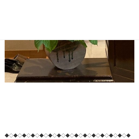
◆◇◆◇◆◇◆◇◆◇◆◇◆◇◆◇◆◇◆◇◆◇◆◇◆◇◆◇◆