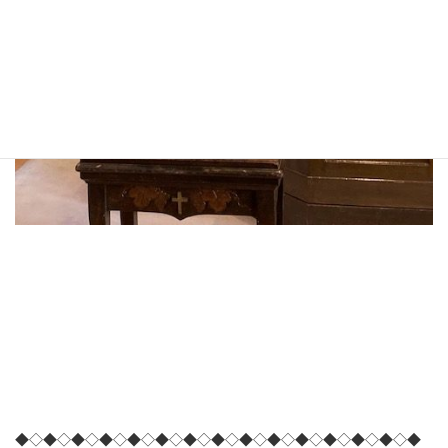
◆◇◆◇◆◇◆◇◆◇◆◇◆◇◆◇◆◇◆◇◆◇◆◇◆◇◆◇◆