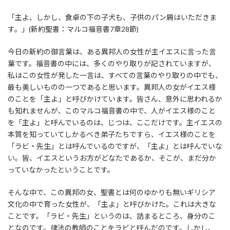
「主よ、しかし、食卓の下の子犬も、子供のパン屑はいただきま
す。」(新約聖書：マルコ福音書7章28節)
今日の新約の御言葉は、ある異邦人の女性が主イエスに言った言
葉です。福音書の中には、多くのやり取りが記されていますが、
私はこの女性が発した一言は、すべての言葉のやり取りの中でも、
最も美しいものの一つであると思います。異邦人の女がイエス様
のことを「主よ」と呼びかけています。皆さん、意外に思われるか
も知れませんが、このマルコ福音書の中で、人がイエス様のこと
を「主よ」と呼んでいるのは、じつは、ここだけです。主イエスの
本質を知っていてしかるべき弟子たちですら、イエス様のことを
「ラビ・先生」とは呼んでいるのですが、「主よ」とは呼んでいな
い。皆、イエスというお方がどなたであるか、そこが、まだ分か
っていなかったということです。
そんな中で、この異邦の女、聖書とは何のゆかりも無いギリシア
文化の中で育った女性が、「主よ」と呼びかけた。これは大きな
ことです。「ラビ・先生」というのは、詰まるところ、身分のこ
となのです。律法の教師のことをラビと呼んだのです。しかし、